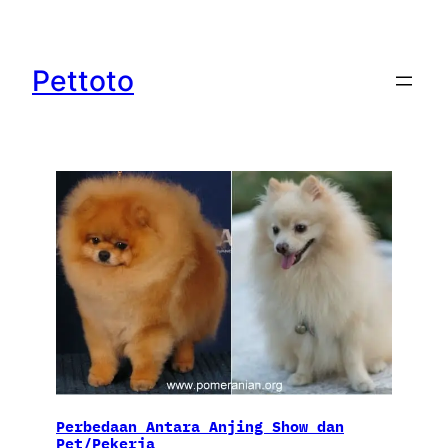
Lewati
ke
konten
Pettoto
Perbedaan Antara Anjing Show dan
Pet/Pekerja