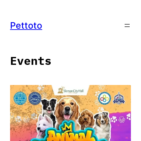
Lewati
ke
konten
Pettoto
Events