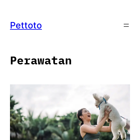
Lewati
ke
konten
Pettoto
Perawatan