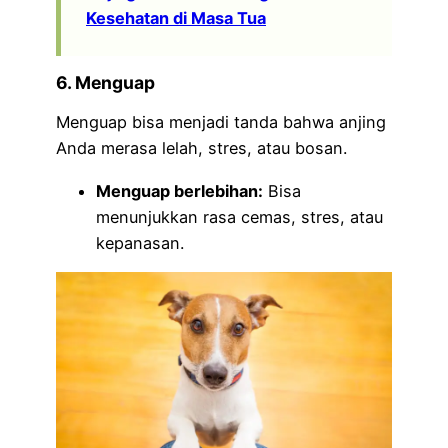
Kesehatan di Masa Tua
6. Menguap
Menguap bisa menjadi tanda bahwa anjing
Anda merasa lelah, stres, atau bosan.
Menguap berlebihan:
Bisa
menunjukkan rasa cemas, stres, atau
kepanasan.