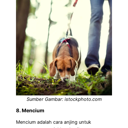
Sumber Gambar: istockphoto.com
8. Mencium
Mencium adalah cara anjing untuk