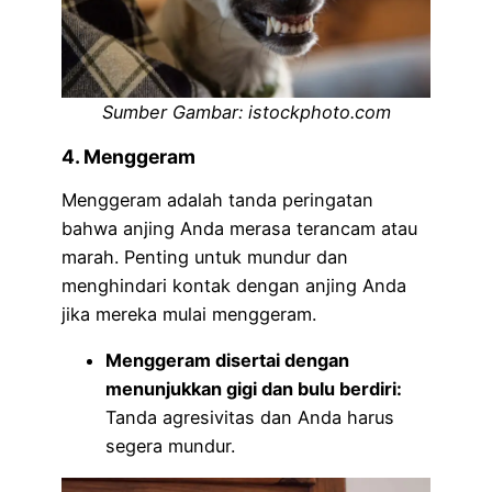
Sumber Gambar: istockphoto.com
4. Menggeram
Menggeram adalah tanda peringatan
bahwa anjing Anda merasa terancam atau
marah. Penting untuk mundur dan
menghindari kontak dengan anjing Anda
jika mereka mulai menggeram.
Menggeram disertai dengan
menunjukkan gigi dan bulu berdiri:
Tanda agresivitas dan Anda harus
segera mundur.