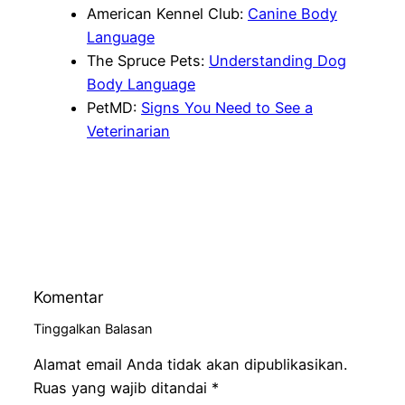
American Kennel Club:
Canine Body
Language
The Spruce Pets:
Understanding Dog
Body Language
PetMD:
Signs You Need to See a
Veterinarian
Komentar
Tinggalkan Balasan
Alamat email Anda tidak akan dipublikasikan.
Ruas yang wajib ditandai
*