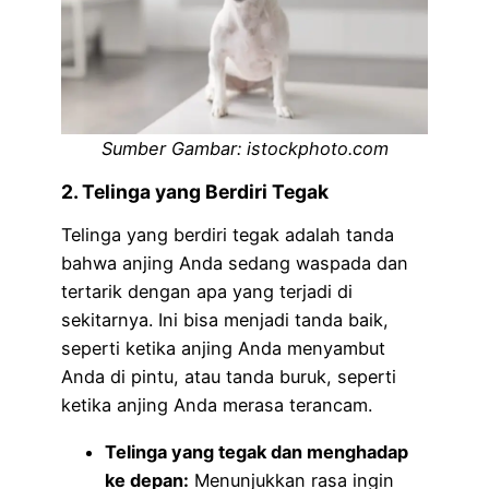
Sumber Gambar: istockphoto.com
2. Telinga yang Berdiri Tegak
Telinga yang berdiri tegak adalah tanda
bahwa anjing Anda sedang waspada dan
tertarik dengan apa yang terjadi di
sekitarnya. Ini bisa menjadi tanda baik,
seperti ketika anjing Anda menyambut
Anda di pintu, atau tanda buruk, seperti
ketika anjing Anda merasa terancam.
Telinga yang tegak dan menghadap
ke depan:
Menunjukkan rasa ingin