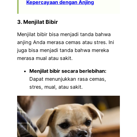
Kepercayaan dengan Anjing
3. Menjilat Bibir
Menjilat bibir bisa menjadi tanda bahwa
anjing Anda merasa cemas atau stres. Ini
juga bisa menjadi tanda bahwa mereka
merasa mual atau sakit.
Menjilat bibir secara berlebihan:
Dapat menunjukkan rasa cemas,
stres, mual, atau sakit.