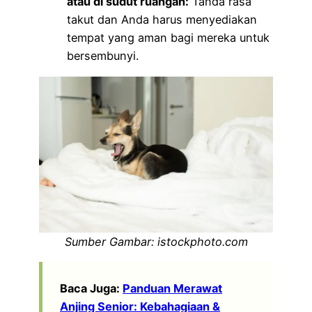
atau di sudut ruangan:
Tanda rasa
takut dan Anda harus menyediakan
tempat yang aman bagi mereka untuk
bersembunyi.
Sumber Gambar: istockphoto.com
Baca Juga:
Panduan Merawat
Anjing Senior: Kebahagiaan &