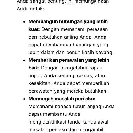
Anda sangat penting. Ini memungkinkan
Anda untuk:
Membangun hubungan yang lebih
kuat:
Dengan memahami perasaan
dan kebutuhan anjing Anda, Anda
dapat membangun hubungan yang
lebih dalam dan penuh kasih sayang.
Memberikan perawatan yang lebih
baik:
Dengan mengetahui kapan
anjing Anda senang, cemas, atau
kesakitan, Anda dapat memberikan
perawatan yang mereka butuhkan.
Mencegah masalah perilaku:
Memahami bahasa tubuh anjing Anda
dapat membantu Anda
mengidentifikasi tanda-tanda awal
masalah perilaku dan mengambil